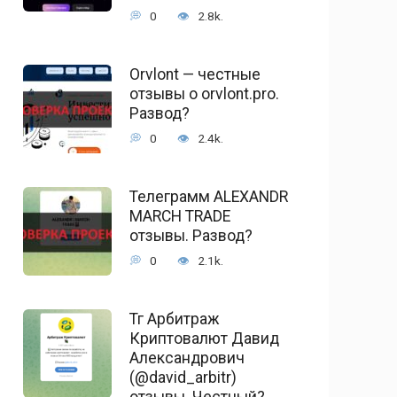
0
2.8k.
Orvlont — честные
отзывы о orvlont.pro.
Развод?
0
2.4k.
Телеграмм ALEXANDR
MARCH TRADE
отзывы. Развод?
0
2.1k.
Тг Арбитраж
Криптовалют Давид
Александрович
(@david_arbitr)
отзывы. Честный?