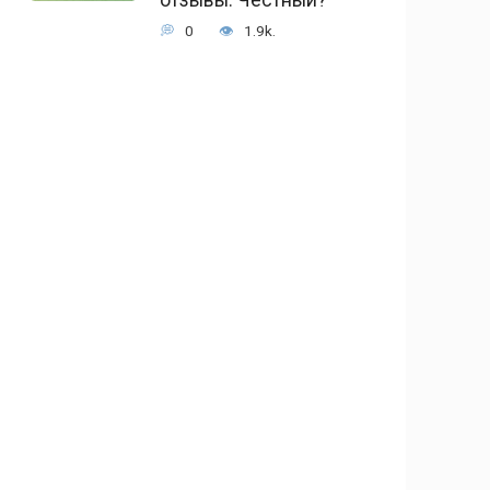
0
1.9k.