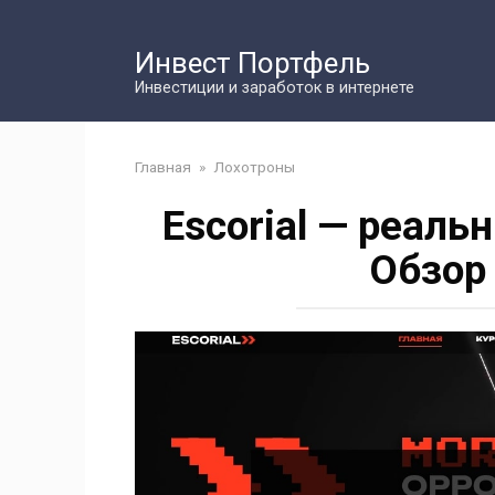
Перейти
к
Инвест Портфель
контенту
Инвестиции и заработок в интернете
Главная
»
Лохотроны
Escorial — реал
Обзор