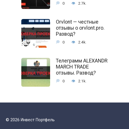
0
2.7k.
Orvlont — честные
отзывы о orvlont.pro.
Развод?
0
2.4k.
Телеграмм ALEXANDR
MARCH TRADE
отзывы. Развод?
0
2.1k.
© 2026 Инвест Портфель