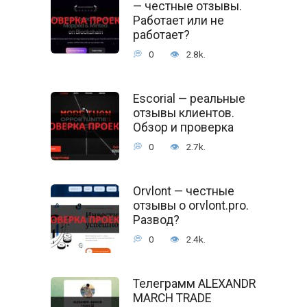
— честные отзывы.
Работает или не
работает?
0
2.8k.
Escorial — реальные
отзывы клиентов.
Обзор и проверка
0
2.7k.
Orvlont — честные
отзывы о orvlont.pro.
Развод?
0
2.4k.
Телеграмм ALEXANDR
MARCH TRADE