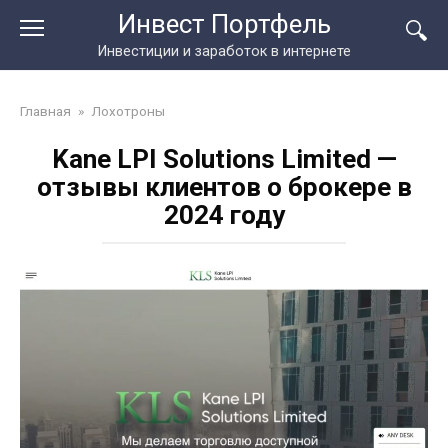
Перейти
Инвест Портфель
к
Инвестиции и заработок в интернете
контенту
Главная
»
Лохотроны
Kane LPI Solutions Limited —
отзывы клиентов о брокере в
2024 году