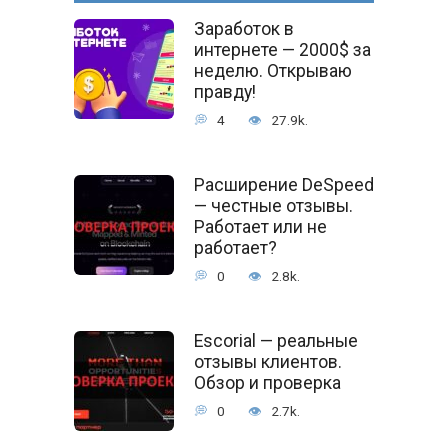
Заработок в
интернете — 2000$ за
неделю. Открываю
правду!
4
27.9k.
Расширение DeSpeed
— честные отзывы.
Работает или не
работает?
0
2.8k.
Escorial — реальные
отзывы клиентов.
Обзор и проверка
0
2.7k.