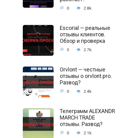
0
2.8k.
Escorial — реальные
отзывы клиентов.
Обзор и проверка
0
2.7k.
Orvlont — честные
отзывы о orvlont.pro.
Развод?
0
2.4k.
Телеграмм ALEXANDR
MARCH TRADE
отзывы. Развод?
0
2.1k.