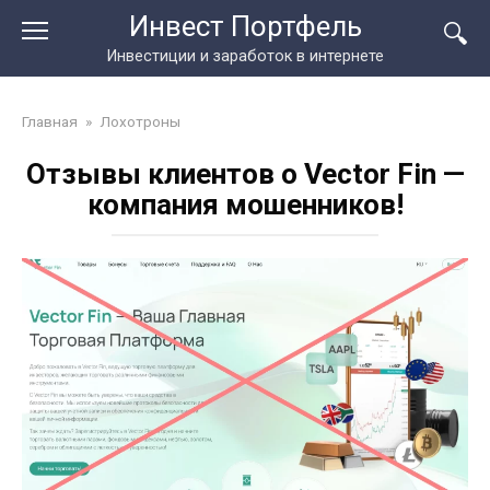
Перейти
Инвест Портфель
к
Инвестиции и заработок в интернете
контенту
Главная
»
Лохотроны
Отзывы клиентов о Vector Fin —
компания мошенников!