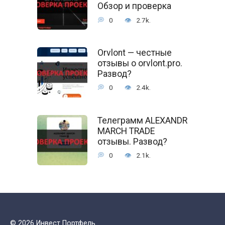
Обзор и проверка
0
2.7k.
Orvlont — честные
отзывы о orvlont.pro.
Развод?
0
2.4k.
Телеграмм ALEXANDR
MARCH TRADE
отзывы. Развод?
0
2.1k.
© 2026 Инвест Портфель