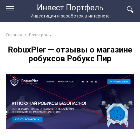
Перейти
Инвест Портфель
к
Инвестиции и заработок в интернете
контенту
Главная
»
Лохотроны
RobuxPier — отзывы о магазине
робуксов Робукс Пир