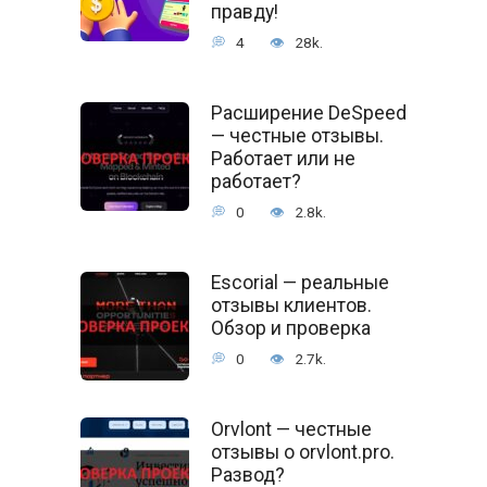
правду!
4
28k.
Расширение DeSpeed
— честные отзывы.
Работает или не
работает?
0
2.8k.
Escorial — реальные
отзывы клиентов.
Обзор и проверка
0
2.7k.
Orvlont — честные
отзывы о orvlont.pro.
Развод?