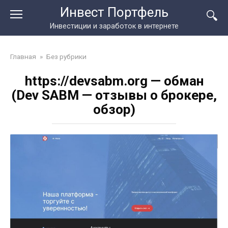
Перейти
Инвест Портфель
к
Инвестиции и заработок в интернете
контенту
Главная
»
Без рубрики
https://devsabm.org — обман
(Dev SABM — отзывы о брокере,
обзор)