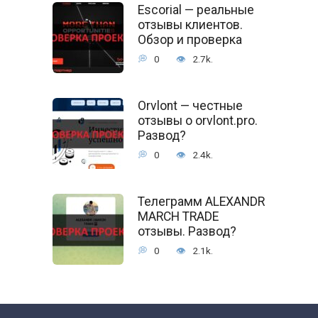
Escorial — реальные
отзывы клиентов.
Обзор и проверка
0
2.7k.
Orvlont — честные
отзывы о orvlont.pro.
Развод?
0
2.4k.
Телеграмм ALEXANDR
MARCH TRADE
отзывы. Развод?
0
2.1k.