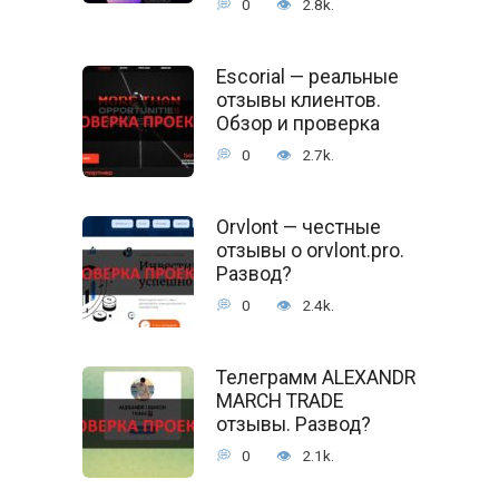
0
2.8k.
Escorial — реальные
отзывы клиентов.
Обзор и проверка
0
2.7k.
Orvlont — честные
отзывы о orvlont.pro.
Развод?
0
2.4k.
Телеграмм ALEXANDR
MARCH TRADE
отзывы. Развод?
0
2.1k.