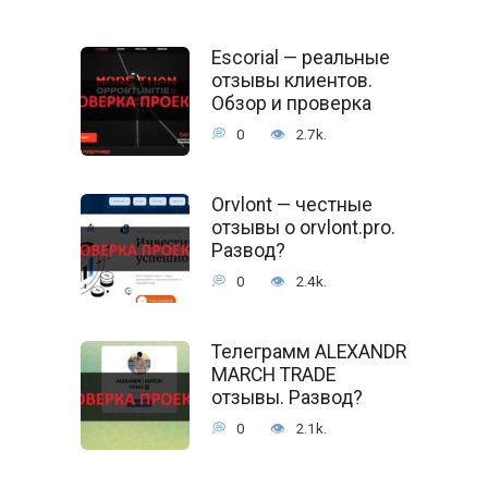
Escorial — реальные
отзывы клиентов.
Обзор и проверка
0
2.7k.
Orvlont — честные
отзывы о orvlont.pro.
Развод?
0
2.4k.
Телеграмм ALEXANDR
MARCH TRADE
отзывы. Развод?
0
2.1k.