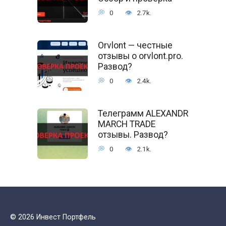
0
2.7k.
Orvlont — честные
отзывы о orvlont.pro.
Развод?
0
2.4k.
Телеграмм ALEXANDR
MARCH TRADE
отзывы. Развод?
0
2.1k.
© 2026 Инвест Портфель