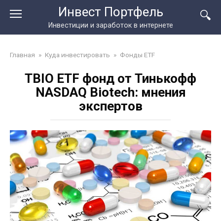
Перейти
Инвест Портфель
к
Инвестиции и заработок в интернете
контенту
Главная
»
Куда инвестировать
»
Фонды ETF
TBIO ETF фонд от Тинькофф
NASDAQ Biotech: мнения
экспертов